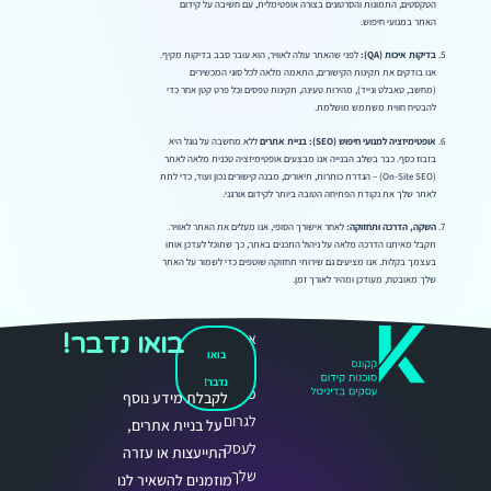
הטקסטים, התמונות והסרטונים בצורה אופטימלית, עם חשיבה על קידום
האתר במנועי חיפוש.
בדיקות איכות (QA):
לפני שהאתר עולה לאוויר, הוא עובר סבב בדיקות מקיף.
אנו בודקים את תקינות הקישורים, התאמה מלאה לכל סוגי המכשירים
(מחשב, טאבלט ונייד), מהירות טעינה, תקינות טפסים וכל פרט קטן אחר כדי
להבטיח חווית משתמש מושלמת.
אופטימיזציה למנועי חיפוש (SEO):
בניית אתרים
ללא מחשבה על גוגל היא
בזבוז כסף. כבר בשלב הבנייה אנו מבצעים אופטימיזציה טכנית מלאה לאתר
(On-Site SEO) – הגדרת כותרות, תיאורים, מבנה קישורים נכון ועוד, כדי לתת
לאתר שלך את נקודת הפתיחה הטובה ביותר לקידום אורגני.
השקה, הדרכה ותחזוקה:
לאחר אישורך הסופי, אנו מעלים את האתר לאוויר.
תקבל מאיתנו הדרכה מלאה על ניהול התכנים באתר, כך שתוכל לעדכן אותו
בעצמך בקלות. אנו מציעים גם שירותי תחזוקה שוטפים כדי לשמור על האתר
שלך מאובטח, מעודכן ומהיר לאורך זמן.
בואו נדבר!
אנחנו
בואו
כאן
נדבר!
כדי
לקבלת מידע נוסף
לגרום
על בניית אתרים,
לעסק
התייעצות או עזרה
שלך
מוזמנים להשאיר לנו