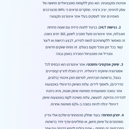
אמינות ומקצועיות. הוא נותן ללקוחות פוטנציאליים תחושה של
עסק לגיטימי, יציב ורציני. מחקרים מראים כי 84% מהצרכנים
מאמינים יותר לעסקים בעלי אתר אינטרנט מקצועי!
2. נגישות 24/7:
בניגוד לחנות פיזית עם שעות פתיחה
מוגבלות, אתר אינטרנט פועל מסביב לשעון, 365 ימים בשנה.
זה מאפשר ללקוחותיכם לגשת למידע, לבצע רכישות או ליצור
קשר בכל זמן ומכל מקום בעולם. זה פותח שווקים חדשים
ומגדיל את פוטנציאל המכירה באופן גבוה!
3. שיווק אפקטיבי וחסכוני:
אתר אינטרנט הוא הבסיס לכל
אסטרטגיה שיווקית דיגיטלית. דרכו תוכלו להריץ קמפיינים
בגוגל, ברשתות חברתיות, לפרסם תוכן איכותי (בלוגים,
מדריכים), ולאסוף לידים. עלות השיווק הדיגיטלי באמצעות
אתר נמוכה משמעותית משיטות שיווק שונות, והיא ניתנת
למדידה מדויקת. למעשה, עלות משיכת לקוח באמצעות שיווק
דיגיטלי יכולה להיות נמוכה ב-62% משיטות אחרות.
4. יתרון תחרותי:
בעוד שחלק מהמתחרים שלכם אולי עדיין
מסתמכים על שיווק מיושן, או מחליטים שדף יחיד ברשתות
החברתיות זה מספיק – אתם יכולים לקפוץ קדימה עם אתר