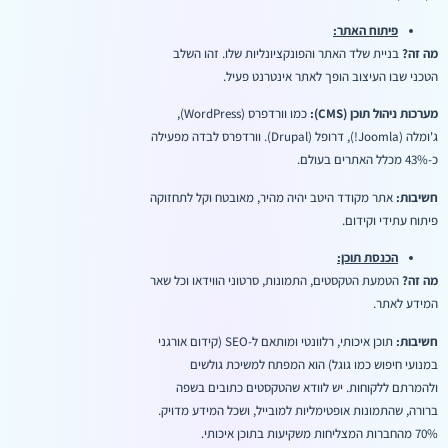
פיתוח האתר:
מה זה?
בניית שלד האתר והפונקציונליות שלו. זהו השלב
הטכני שבו העיצוב הופך לאתר אינטרנט פעיל.
מערכות ניהול תוכן (CMS):
כמו וורדפרס (WordPress),
ג'ומלה (Joomla!), דרופל (Drupal). וורדפרס לבדה מפעילה
כ-43% מכלל האתרים בעולם.
חשיבות:
אתר מקודד היטב יהיה מהיר, מאובטח וקל לתחזוקה
פיתוח עתידי וקידום.
הכנסת תוכן:
מה זה?
הטמעת הטקסטים, התמונות, סרטוני הווידאו וכל שאר
המידע לאתר.
חשיבות:
תוכן איכותי, רלוונטי ומותאם ל-SEO (קידום אורגני
במנועי חיפוש כמו גוגל) הוא המפתח למשיכת גולשים
ולהמרתם ללקוחות. יש לוודא שהטקסטים כתובים בשפה
ברורה, שהתמונות אופטימליות למובייל, ושכל המידע מדויק.
70% מהחברות המצליחות משקיעות בתוכן איכותי.