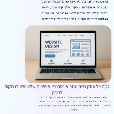
באינטרנט. מדובר בתהליך אסטרטגי מורכב הדורש הבנה
מעמיקה של המטרות העסקיות שלך, קהל היעד, והמסר
שברצונך להעביר. אתר אינטרנט שנבנה נכון הוא מכונה
משומנת למשיכת לקוחות, לייצור לידים ולהגדיל מכירות.
למה כל עסק חייב אתר אינטרנט? 5 סיבות שלא ישאירו מקום
לספק
רבים שואלים את עצמם: "יש לי דף פייסבוק פעיל, למה אני צריך להשקיע גם בבניית
אתר?" התשובה פשוטה: רשת חברתית היא נכס שכור, אתר אינטרנט הוא נכס בבעלותך
המלאה. הנה
5
סיבות מרכזיות לכך שאתר אינטרנט הוא ההשקעה החכמה ביותר לעתיד
העסק שלך: