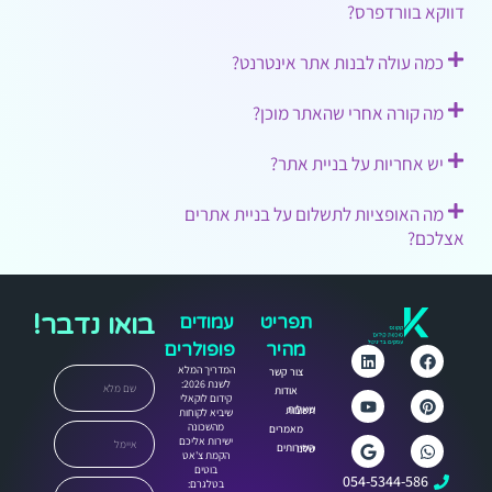
דווקא בוורדפרס?
כמה עולה לבנות אתר אינטרנט?
מה קורה אחרי שהאתר מוכן?
יש אחריות על בניית אתר?
מה האופציות לתשלום על בניית אתרים
אצלכם?
בואו נדבר!
תפריט
עמודים
מהיר
פופולרים
המדריך המלא
צור קשר
לשנת 2026:
אודות
קידום לוקאלי
שאלות תשובות
שיביא לקוחות
מהשכונה
מאמרים
ישירות אליכם
השירותים שלנו
הקמת צ'אט
בוטים
054-5344-586
בטלגרם: