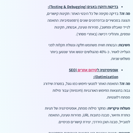
בדיקות ודוקרן באגים (Testing & Debugging):
מה זה?
בדיקה מקיפה של כל היבטי האתר: תקינות קישורים,
תצוגה במכשירים ובדפדפנים שונים (רספונסיביות: התאמה
לנייד טאבלט ומחשב), מהירות טעינה, אבטחה, תקינות
טפסים, ותהליכי רכישה (באתרי מסחר).
חשיבות:
הבטחת חווית משתמש חלקה ונטולת תקלות לפני
העלייה לאוויר. כ-40% מהגולשים ינטשו אתר שנטען ביותר
משלוש שניות.
אופטימיזציה ל
קידום אתרים
(SEO
Optimization):
מה זה?
התאמת האתר למנועי חיפוש כמו גוגל, במטרה שידורג
גבוה בתוצאות החיפוש האורגניות (חינמיות) עבור מילות
מפתח רלוונטיות.
פעולות עיקריות:
מחקר מילות מפתח, אופטימיזציה של תגיות
כותרת ותיאור, מבנה כתובות URL, מהירות טעינה, התאמה
למובייל, מבנה תוכן היררכי, יצירת קישורים פנימיים.