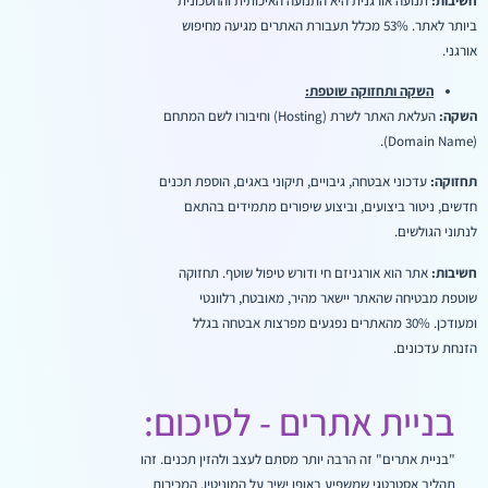
חשיבות:
תנועה אורגנית היא התנועה האיכותית והחסכונית
ביותר לאתר. 53% מכלל תעבורת האתרים מגיעה מחיפוש
אורגני.
השקה ותחזוקה שוטפת:
השקה:
העלאת האתר לשרת (Hosting) וחיבורו לשם המתחם
(Domain Name).
תחזוקה:
עדכוני אבטחה, גיבויים, תיקוני באגים, הוספת תכנים
חדשים, ניטור ביצועים, וביצוע שיפורים מתמידים בהתאם
לנתוני הגולשים.
חשיבות:
אתר הוא אורגניזם חי ודורש טיפול שוטף. תחזוקה
שוטפת מבטיחה שהאתר יישאר מהיר, מאובטח, רלוונטי
ומעודכן. 30% מהאתרים נפגעים מפרצות אבטחה בגלל
הזנחת עדכונים.
בניית אתרים - לסיכום:
"בניית אתרים" זה הרבה יותר מסתם לעצב ולהזין תכנים. זהו
תהליך אסטרטגי שמשפיע באופן ישיר על המוניטין, המכירות