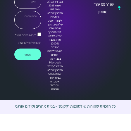
המדריך המלא
שז"ר 33 יהוד -
לשנת 2026
עיצוב לוגו:
מונוסון
המדריך המלא
(והמעשי)
ליצירת הפנים
של העסק שלך
מיתוג עסקי
לוגו: המדריך
לקבלת הטבות למייל
המלא לעיצוב
מותג מנצח
הצטרפו לניוזלטר שלנו
(2026)
המדריך
המעשי לקידום
שלח/י
אתרים
בעברית: ה-
Playbook
המלא ל-2026
המדריך המלא
לשנת 2026:
בניית אתר
איקומרס
שמכפיל
מכירות
כל הזכויות שמורות © לסוכנות 'קקונס' - בניית אתרים וקידום אורגני