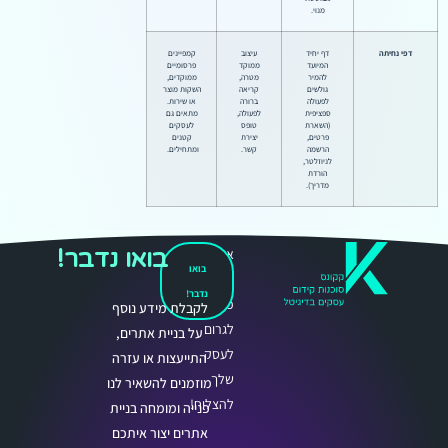
מנוי.
דפי נחיתה
דף יחיד
עיצוב
קמפיינים
המיועד
ממוקד
פרסומיים
להמיר
מטרה,
ממוקדים,
גולשים
קריאה
השקות מוצר
לפעולה
ברורה
או שירות.
ספציפית
לפעולה,
מתאים גם
(השארת
טופס
לעסקים
פרטים,
יצירת
קטנים
הרשמה
קשר.
ומתחילים.
לניוזלטר,
הורדת
מדריך).
בואו נדבר!
אנחנו
בואו
כאן
נדבר!
כדי
לקבלת מידע נוסף
לגרום
על בניית אתרים,
לעסק
התייעצות או עזרה
שלך
מוזמנים להשאיר לנו
להצליח!
פנייה ומומחה בניית
אתרים יצור איתכם