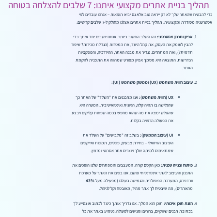
תהליך בניית אתרים מקצועי איתנו: 7 שלבים להצלחה בטוחה
כדי להבטיח שהאתר שלך לא רק ייראה טוב אלא גם יביא תוצאות – אנחנו עובדים לפי
אסטרטגיה מסודרת ומקצועית. תהליך בניית אתרים אצלנו מחולק ל-7 שלבים קריטיים:
אפיון ותכנון אסטרטגי:
זהו השלב החשוב ביותר. אנחנו יושבים יחד איתך כדי
להבין לעומק את העסק, את קהל היעד, את המטרות (הגדלת מכירות? שיפור
תדמית?), ואת המתחרים. נגדיר את מבנה האתר, ההיררכיה, והפונקציות
הנדרשות. התוצאה היא מסמך אפיון מפורט שמהווה את התוכנית להקמת
האתר.
עיצוב חווית משתמש (UX) וממשק משתמש (UI):
UX (חווית משתמש):
אנו מתכננים את "השלד" של האתר כך
שהגלישה בו תהיה קלה, הגיונית ואינטואיטיבית. המטרה היא
שהגולש ימצא את מה שהוא מחפש בכמה שפחות קליקים ויבצע
את הפעולה הרצויה בקלות.
UI (עיצוב הממשק):
בשלב זה "מלבישים" על השלד את
העיצוב הוויזואלי – בחירת צבעים, פונטים, תמונות ואייקונים
שמתאימים למיתוג שלך ויוצרים אתר אסתטי ומזמין.
פיתוח ובנייה טכנית:
כאן הקסם קורה. המעצבים והמפתחים שלנו הופכים את
התכנון והעיצוב לאתר אינטרנט חי ונושם. אנו בונים את האתר על מערכת
וורדפרס, המערכת הפופולרית והגמישה בעולם (מפעילה מעל
43%
מהאתרים), מה שיבטיח לך אתר מהיר, מאובטח וקל לניהול.
הזנת תוכן איכותי:
תוכן הוא המלך. אנו נדריך אותך כיצד לכתוב או נסייע לך
בכתיבת תכנים שיווקיים, ברורים ומניעים לפעולה. נטמיע באתר את כל