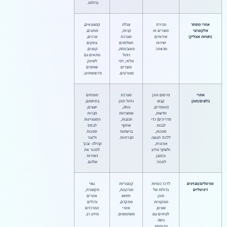
גדולות.
אתרי מסחר
מכירת
עגלת
קמעונאים,
אלקטרוני
מוצרים או
קניות,
מותגים,
(חנויות אונליין)
שירותים
מערכת
יצרנים,
ישירות
תשלומים
עסקים
מהאתר.
מאובטחת,
קטנים.
ניהול
מתאים גם
מלאי, דפי
לשיווק
מוצרים
שותפים
מפורטים.
ודרופשיפינג.
אתרי
פרסום תוכן
מערכת
מומחים
בלוגים/תוכן
קבוע
ניהול תוכן
בתחומם,
(מאמרים,
נוחה,
יועצים,
חדשות,
אפשרויות
חברות
מדריכים) כדי
תגובות,
המעוניינות
לבנות
שיתוף
לבסס
סמכות,
ברשתות
סמכות
ללכוד תנועה
חברתיות.
וליצור
אורגנית,
קהילה- ובכך
ולשתף מידע
למכור את
וכמובן
השירות
למכור.
שלהם.
פורטלים/מגזינים
לרכז כמויות
קטגוריות
גופי
דיגיטליים
גדולות של
מורכבות,
תקשורת,
תוכן
חיפוש
אתרים
ממקורות
מתקדם,
גדולים
שונים,
אזורי
המרכזים
לעיתים עם
משתמשים.
מידע רב.
גישה
מבוססת