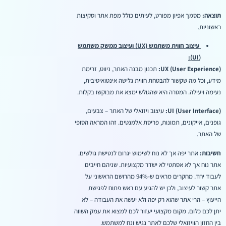
תוצאה:
מסמך אפיון מפורט, לעיתים כולל מפת אתר וסקיצות
ראשוניות.
עיצוב חווית משתמש (UX) ועיצוב ממשק משתמש
(UI):
UX (User Experience):
תכנון מבנה האתר, ניווט, זרימת
מידע, וכל מה שקשור להבטחת חווית גלישה אינטואיטיבית,
נעימה ויעילה. המטרה היא שהגולש ימצא את מבוקשו בקלות.
UI (User Interface):
עיצוב ויזואלי של האתר – צבעים,
גופנים, אייקונים, תמונות, פריסת אלמנטים. זהו המראה הסופי
של האתר.
חשיבות:
אתר יפה אך לא נוח לשימוש יגרום לנטישת גולשים.
אתר נוח אך לא אסתטי לא ישדר מקצועיות. שניהם חייבים
לעבוד יחד. מחקרים מראים ש-94% מהרושם הראשוני על
אתר קשור לעיצוב, ולכן יש להגיע עם ראש פתוח לפגישת
הייעוץ – הרי אתר שהוא רק יפה ולא יעשה את העבודה – לא
יתן לכם כלום. מקום מקצועי יעזור לכם למצוא את עמק השווה
בין החזון הוויזואלי שלכם לאתר נגיש ונח למשתמש.