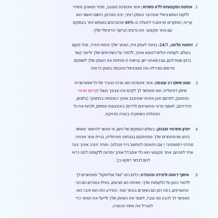
אמינות ומקצועיות ללא פשרות:
אתר אינטרנט מעוצב, מהיר ומאורגן משדר
ללקוח הפוטנציאלי שמדובר בעסק רציני, יציב ומהימן. רושם ראשוני הוא
קריטי, ומחקרים מראים כי למעלה מ-
80%
מהצרכנים בוטחים יותר בעסקים
עם אתר מקצועי. זהו כרטיס הביקור הדיגיטלי שלך.
זמינות מלאה, 24/7:
בניגוד לעסק פיזי, האתר שלך פתוח תמיד, מכל מקום
בעולם. לקוחות יכולים למצוא אותך, ללמוד על השירותים שלך וליצור קשר
בזמן שנוח להם, גם כשאתה ישן. נגישות זו פותחת את העסק שלך לשווקים
חדשים ומגדילה את פוטנציאל ההכנסה באופן דרמטי.
מנוע שיווקי רב עוצמה:
אתר אינטרנט הוא מרכז הכובד של כל אסטרטגיית
שיווק דיגיטלית. הוא מאפשר לך לקדם את עצמך בגוגל (
קידום אורגני
וממומן), לפרסם תוכן איכותי שממצב אותך כמומחה בתחומך (בלוגים,
מדריכים), לאסוף פרטי מתעניינים (לידים) באמצעות טפסים, ולנתח את כל
הפעילות השיווקית בצורה מדויקת.
יתרון תחרותי מובהק:
בעולם העסקים של היום, אי אפשר להישאר מאחור.
בזמן שהמתחרים שלך מסתפקים בנוכחות מינימלית, בניית אתר איכותי,
מודרני רספונסיבי ( עם התאמה למחשב נייד וטבלט) ומהיר תציב אותך צעד
אחד לפניהם. אתר מקצועי הוא כלי שמבדל אותך ומראה ללקוחות למה כדאי
להם לבחור דווקא בך.
איסוף דאטה ולמידה מתמדת:
כלים כמו "גוגל אנליטקס" מאפשרים לך
ללמוד המון על הלקוחות שלך: מאיפה הם מגיעים, באילו עמודים הם הכי
מתעניינים, כמה זמן הם נשארים באתר ועוד. המידע הזה הוא זהב! הוא
מאפשר לך להבין מה עובד, לשפר את השיווק שלך ולייעל את האתר כדי
להגדיל את אחוזי ההמרה.