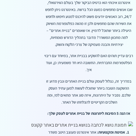
אינטרנט איכותי הוא כרטיס הביקור שלך בעולם הווירטואלי,
שבו אנשים מחפשים כמעט הכל ברשת. באינטרנט ניתן לחפש
24/7, רוב האנשים יודעים פשוט להיכנס למנוע חיפוש ולחפש
את השירות שהם מחפשים ולכן זו מהווה כפלטפורמת השיווק
היעילה ביותר שתוכל לדמיין. אז שאומרים "בניית אתרים" –
למה מתכוון המשורר? מדובר בתהליך הדורש מומחיות,
יצירתיות והבנה מעמיקה של צרכי הלקוח והשוק.
רבים עדיין תוהים האם להשקיע בבניית אתר, במיוחד עם ריבוי
הפלטפורמות החברתיות. התשובה היא חד משמעית: כן, ועוד
איך.
במדריך זה, נצלול לעומק עולם בניית האתרים ונבין מדוע זו
ההשקעה הטובה ביותר שתוכלו לעשות למען עתיד העסק
שלכם. נסביר על היתרונות, איזה סוג אתר מתאים למי, ומה
השלבים הקריטיים להצלחתו של האתר.
אז הנה 5 הסיבות ליתרונות של בניית אתרים לעסק שלך:
1. אמינות ומקצועיות:
אתר אינטרנט מעוצב היטב משדר