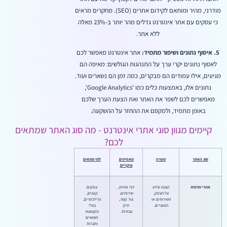
מודרני, מהיר ומותאם לקידום אתרים (SEO). מחקרים מראים
כי עסקים עם אתר אינטרנט גדלים מהר יותר ב-23% מאלה
ללא אתר.
5. איסוף נתונים ושיפור מתמיד:
אתר אינטרנט מאפשר לכם
לאסוף נתונים יקרי ערך על התנהגות הגולשים: מאיפה הם
מגיעים, אילו עמודים הם מבקרים, כמה זמן הם נשארים ועוד.
נתונים אלו, באמצעות כלים כמו 'Google Analytics',
מאפשרים לכם לשפר את האתר ואת הצעת הערך שלכם
באופן מתמיד, ולמקסם את ההחזר על ההשקעה.
קיימים מגוון סוגי אתרי אינטרנט - מה סוג האתר שמתאים
לכם?
סוג האתר
מטרה
מאפיינים
למי מתאים
עיקריים
אתרי תדמית
הצגת מידע
דפי אודות,
עסקים
על העסק,
שירותים,
קטנים,
השירותים או
צור קשר,
פרילנסרים,
המוצרים.
תיק
בעלי
עבודות.
מקצועות
חופשיים
וחברות